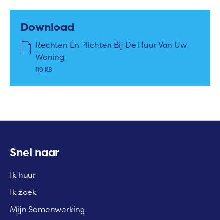
Download
Rechten En Plichten Bij De Huur Van Uw
Woning
119 KB
Contactinformatie
Snel naar
Ik huur
Ik zoek
Mijn Samenwerking