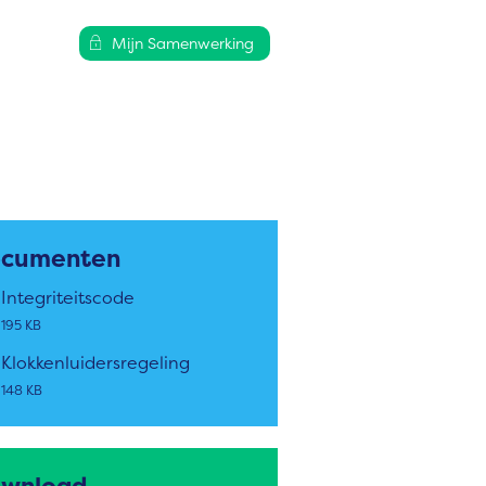
Mijn Samenwerking
cumenten
Integriteitscode
195 KB
Klokkenluidersregeling
148 KB