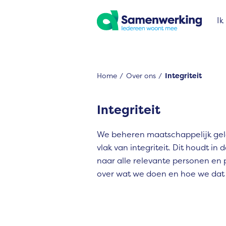
Naar de homepage
Ik
Home
Over ons
Integriteit
Naar hoofdinhoud
Naar hoofdnavigatiemenu
Naar zoeken
Integriteit
We beheren maatschappelijk geld
vlak van integriteit. Dit houdt in
naar alle relevante personen en
over wat we doen en hoe we dat