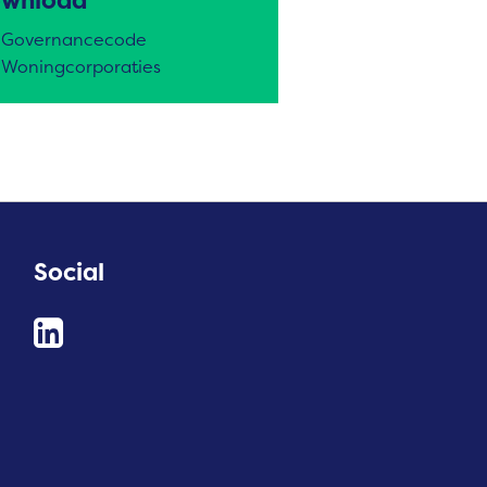
wnload
Governancecode
Woningcorporaties
Social