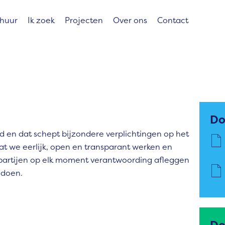
 huur
Ik zoek
Projecten
Over ons
Contact
Do
 en dat schept bijzondere verplichtingen op het
 dat we eerlijk, open en transparant werken en
 partijen op elk moment verantwoording afleggen
 doen.