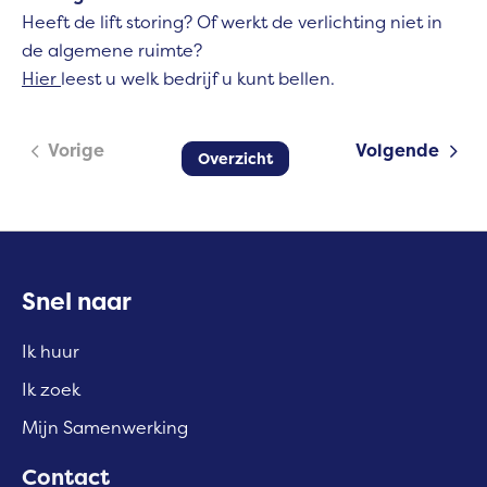
Heeft de lift storing? Of werkt de verlichting niet in
de algemene ruimte?
Hier
leest u welk bedrijf u kunt bellen.
Vorige
Volgende
Overzicht
Contactinformatie
Snel naar
Ik huur
Ik zoek
Mijn Samenwerking
Contact