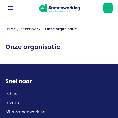
Ga naar Hoofd
Naar de homepage
Home
Kennisbank
Onze organisatie
Naar hoofdinhoud
Naar hoofdnavigatiemenu
Naar zoeken
Onze organisatie
Contactinformatie
Snel naar
Ik huur
Ik zoek
Mijn Samenwerking